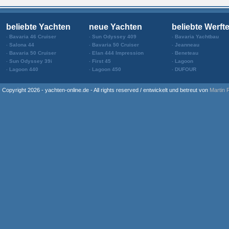
beliebte Yachten
neue Yachten
beliebte Werft
Bavaria 46 Cruiser
Sun Odyssey 409
Bavaria Yachtbau
Salona 44
Bavaria 50 Cruiser
Jeanneau
Bavaria 50 Cruiser
Elan 444 Impression
Beneteau
Sun Odyssey 39i
First 45
Lagoon
Lagoon 440
Lagoon 450
DUFOUR
Copyright 2026 - yachten-online.de - All rights reserved / entwickelt und betreut von
Martin 