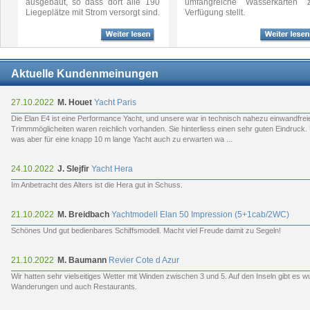
ausgebaut, so dass dort alle 190
umfangreiche Wasserkarten z
Liegeplätze mit Strom versorgt sind.
Verfügung stellt.
Aktuelle Kundenmeinungen
27.10.2022
M. Houet
Yacht Paris
Die Elan E4 ist eine Performance Yacht, und unsere war in technisch nahezu einwandfrei
Trimmmöglicheiten waren reichlich vorhanden. Sie hinterliess einen sehr guten Eindruck
was aber für eine knapp 10 m lange Yacht auch zu erwarten wa ...
24.10.2022
J. Slejfir
Yacht Hera
Im Anbetracht des Alters ist die Hera gut in Schuss.
21.10.2022
M. Breidbach
Yachtmodell Elan 50 Impression (5+1cab/2WC)
Schönes Und gut bedienbares Schiffsmodell. Macht viel Freude damit zu Segeln!
21.10.2022
M. Baumann
Revier Cote d Azur
Wir hatten sehr vielseitiges Wetter mit Winden zwischen 3 und 5. Auf den Inseln gibt es w
Wanderungen und auch Restaurants.