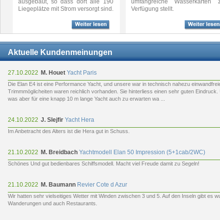
ausgebaut, so dass dort alle 190
umfangreiche Wasserkarten z
Liegeplätze mit Strom versorgt sind.
Verfügung stellt.
Aktuelle Kundenmeinungen
27.10.2022
M. Houet
Yacht Paris
Die Elan E4 ist eine Performance Yacht, und unsere war in technisch nahezu einwandfrei
Trimmmöglicheiten waren reichlich vorhanden. Sie hinterliess einen sehr guten Eindruck
was aber für eine knapp 10 m lange Yacht auch zu erwarten wa ...
24.10.2022
J. Slejfir
Yacht Hera
Im Anbetracht des Alters ist die Hera gut in Schuss.
21.10.2022
M. Breidbach
Yachtmodell Elan 50 Impression (5+1cab/2WC)
Schönes Und gut bedienbares Schiffsmodell. Macht viel Freude damit zu Segeln!
21.10.2022
M. Baumann
Revier Cote d Azur
Wir hatten sehr vielseitiges Wetter mit Winden zwischen 3 und 5. Auf den Inseln gibt es w
Wanderungen und auch Restaurants.