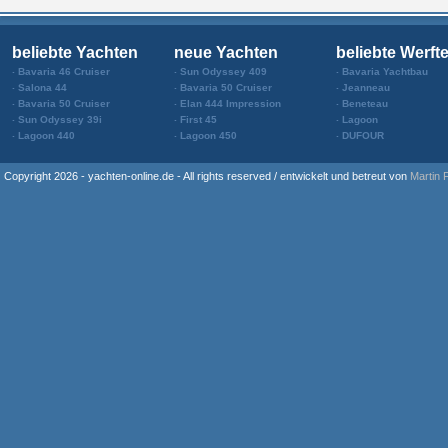
beliebte Yachten
neue Yachten
beliebte Werft
Bavaria 46 Cruiser
Sun Odyssey 409
Bavaria Yachtbau
Salona 44
Bavaria 50 Cruiser
Jeanneau
Bavaria 50 Cruiser
Elan 444 Impression
Beneteau
Sun Odyssey 39i
First 45
Lagoon
Lagoon 440
Lagoon 450
DUFOUR
Copyright 2026 - yachten-online.de - All rights reserved / entwickelt und betreut von
Martin 