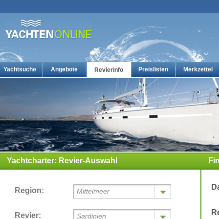
Yachtsuche
Angebote
Preislisten
Merkzettel
Revierinfo
Yachtcharter: Die g?nstigsten Charteryachten auf yachten-online
Yachtcharter: Revier-Auswahl
Fi
D
Region:
Mittelmeer
R
Revier:
Sardinien