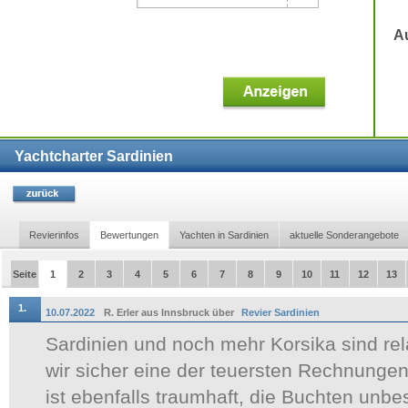
A
Yachtcharter Sardinien
Revierinfos
Bewertungen
Yachten in Sardinien
aktuelle Sonderangebote
Seite
1
2
3
4
5
6
7
8
9
10
11
12
13
1.
10.07.2022
R. Erler aus Innsbruck über
Revier Sardinien
Sardinien und noch mehr Korsika sind rela
wir sicher eine der teuersten Rechnungen
ist ebenfalls traumhaft, die Buchten unbe