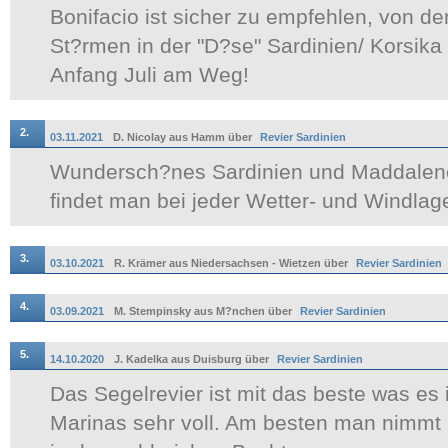
Bonifacio ist sicher zu empfehlen, von 
St?rmen in der "D?se" Sardinien/ Korsika 
Anfang Juli am Weg!
2.
03.11.2021
D. Nicolay aus Hamm über
Revier Sardinien
Wundersch?nes Sardinien und Maddalenen
findet man bei jeder Wetter- und Windlag
3.
03.10.2021
R. Krämer aus Niedersachsen - Wietzen über
Revier Sardinien
4.
03.09.2021
M. Stempinsky aus M?nchen über
Revier Sardinien
5.
14.10.2020
J. Kadelka aus Duisburg über
Revier Sardinien
Das Segelrevier ist mit das beste was es 
Marinas sehr voll. Am besten man nimmt 