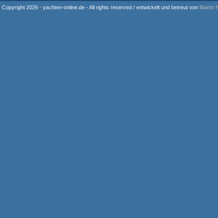
Copyright 2026 - yachten-online.de - All rights reserved / entwickelt und betreut von
Martin 
Thailand
Malta
Italien
Thailand
Malta
Sizilien
Segelyacht mieten
Segelyacht mieten
Griechenland
Kykladen - ?g?is
Segelboot ausleihen