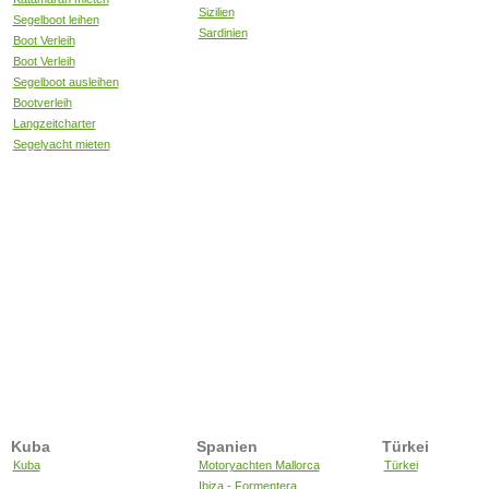
Sizilien
Segelboot leihen
Sardinien
Boot Verleih
Boot Verleih
Segelboot ausleihen
Bootverleih
Langzeitcharter
Segelyacht mieten
Kuba
Spanien
Türkei
Kuba
Motoryachten Mallorca
Türkei
Ibiza - Formentera