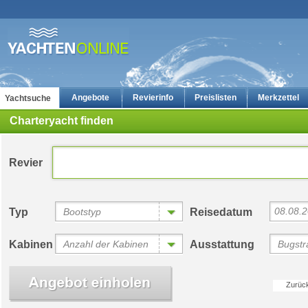
Angebote
Revierinfo
Preislisten
Merkzettel
Yachtsuche
Charteryacht finden
Revier
08.08.
Typ
Bootstyp
Reisedatum
Yachtcharter: Die günstigsten Charteryachten auf yachten-online
Bewertungen
Kabinen
Anzahl der Kabinen
Ausstattung
Bugstra
Zurüc