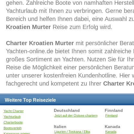
gehen. Zahlreiche Boote von namhaften Herstell
Yachturlaub mit Ihnen zu verbringen. Gerne ber
Bereich und helfen Ihnen dabei, eine Auswahl zu
Kroatien Murter
Reise zum Erfolg wird.
Charter Kroatien Murter
mit persönlicher Bera
Yachten-online.de bietet Ihnen somit zahlreiche 
großes Sortiment an Yachten. Nutzen Sie für Ih
Reise die Möglichkeit einer persönlichen Beratu
unter unserer kostenfreien Kundenhotline. Hier 
fachgerecht und kompetent zu Ihrer
Charter Kr
Weitere Top Reiseziele
Deutschland
Finnland
Yacht Charter
Jetzt auf der Ostsee chartern
Finnland
Yachturlaub
Charterboote
Italien
Kanada
Bootsverleih
Ligurien / Toskana / Elba
Kanada
Katamaran mieten