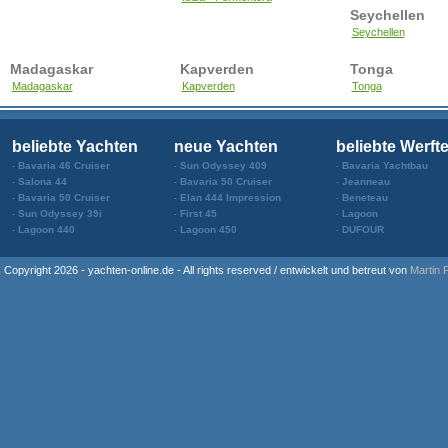
Seychellen
Seychellen
Madagaskar
Kapverden
Tonga
Madagaskar
Kapverden
Tonga
beliebte Yachten
neue Yachten
beliebte Werft
Bavaria 46 Cruiser
Sun Odyssey 409
Bavaria Yachtbau
Salona 44
Bavaria 50 Cruiser
Jeanneau
Bavaria 50 Cruiser
Elan 444 Impression
Beneteau
Sun Odyssey 39i
First 45
Lagoon
Lagoon 440
Lagoon 450
DUFOUR
Copyright 2026 - yachten-online.de - All rights reserved / entwickelt und betreut von
Martin 