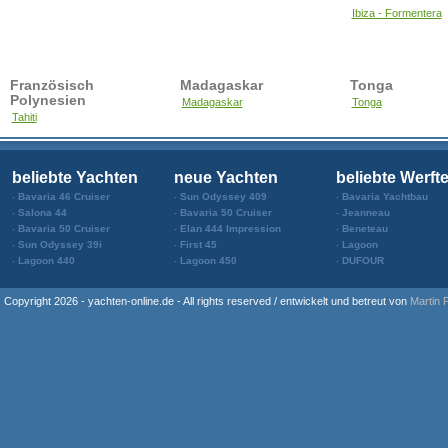
Ibiza - Formentera
Französisch
Madagaskar
Tonga
Polynesien
Madagaskar
Tonga
Tahiti
beliebte Yachten
neue Yachten
beliebte Werft
Bavaria 46 Cruiser
Sun Odyssey 409
Bavaria Yachtbau
Salona 44
Bavaria 50 Cruiser
Jeanneau
Bavaria 50 Cruiser
Elan 444 Impression
Beneteau
Sun Odyssey 39i
First 45
Lagoon
Lagoon 440
Lagoon 450
DUFOUR
Copyright 2026 - yachten-online.de - All rights reserved / entwickelt und betreut von
Martin 