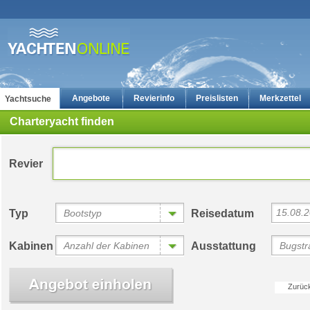
Angebote
Revierinfo
Preislisten
Merkzettel
Yachtsuche
Charteryacht finden
Revier
15.08.
Typ
Bootstyp
Reisedatum
Yachtcharter: Die günstigsten Charteryachten auf yachten-online
Bewertungen
Kabinen
Anzahl der Kabinen
Ausstattung
Bugstra
Zurüc