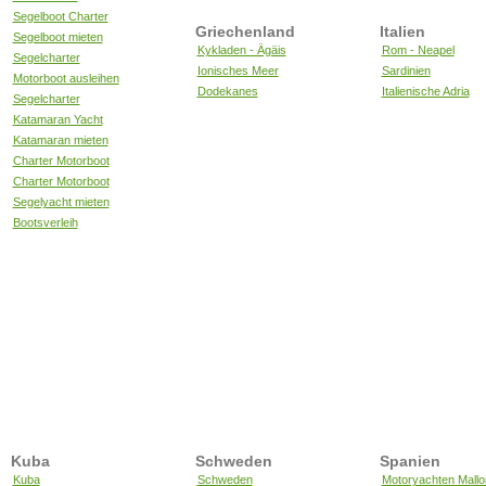
Segelboot Charter
Griechenland
Italien
Segelboot mieten
Kykladen - Ägäis
Rom - Neapel
Segelcharter
Ionisches Meer
Sardinien
Motorboot ausleihen
Dodekanes
Italienische Adria
Segelcharter
Katamaran Yacht
Katamaran mieten
Charter Motorboot
Charter Motorboot
Segelyacht mieten
Bootsverleih
Kuba
Schweden
Spanien
Kuba
Schweden
Motoryachten Mallo