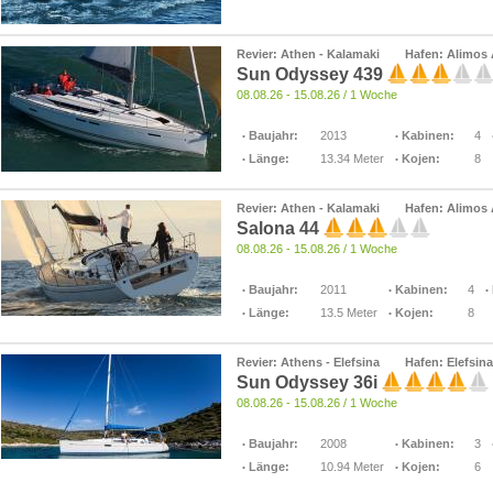
Revier: Athen - Kalamaki
Hafen: Alimos
Sun Odyssey 439
08.08.26 - 15.08.26 / 1 Woche
Baujahr:
2013
Kabinen:
4
Länge:
13.34 Meter
Kojen:
8
Revier: Athen - Kalamaki
Hafen: Alimos
Salona 44
08.08.26 - 15.08.26 / 1 Woche
Baujahr:
2011
Kabinen:
4
Länge:
13.5 Meter
Kojen:
8
Revier: Athens - Elefsina
Hafen: Elefsina
Sun Odyssey 36i
08.08.26 - 15.08.26 / 1 Woche
Baujahr:
2008
Kabinen:
3
Länge:
10.94 Meter
Kojen:
6