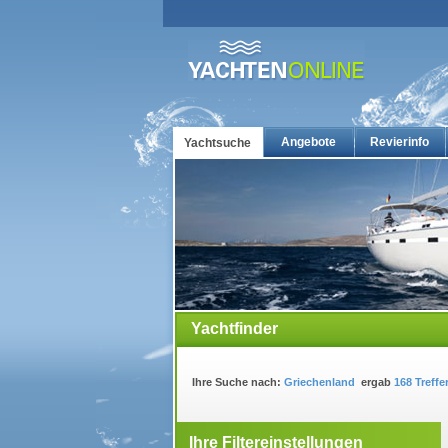
Angebote
Revierinfo
Yachtsuche
Yachtcharter: Die günstigsten Charteryachten auf yacht
Yachtfinder
Ihre Suche nach:
Griechenland
ergab
168 Treffe
Ihre Filtereinstellungen