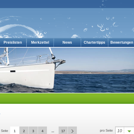
Preislisten
Merkzettel
News
Chartertipps
Bewertungen
en-online
r
10
pro Seite
Seite
1
2
3
4
...
17