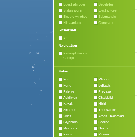
Bugstrahlruder
Badeleiter
Stabilisatoren
Electric toilet
Electric winches
Solarpanele
Klimaanlage
Generator
Sicherheit
AIS
Navigation
Kartenplotter im
Cockpit
Hafen
Kos
Rhodos
Korfu
Lefkada
Paleros
Preveza
Achilleion
Chalkidiki
Kavala
Nikiti
Skiathos
Thessaloniki
Volos
Athen - Kalamaki
Glyphada
Lavrion
Mykonos
Naxos
Paros
Piraeus