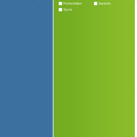
Portochelion
Santorin
Syros