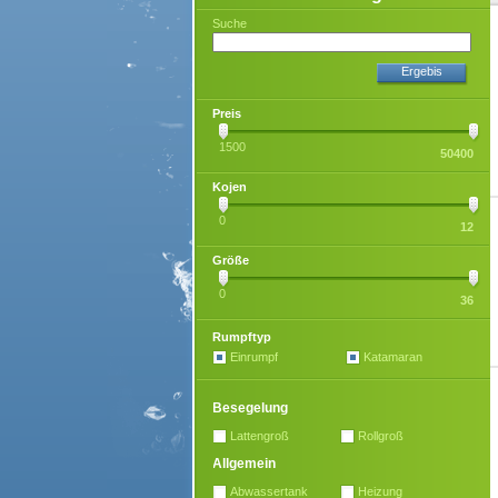
Suche
Ergebis
Preis
1500
50400
Kojen
0
12
Größe
0
36
Rumpftyp
Einrumpf
Katamaran
Besegelung
Lattengroß
Rollgroß
Allgemein
Abwassertank
Heizung