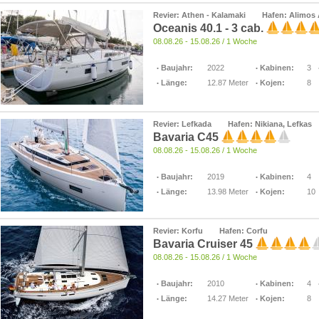
Revier: Athen - Kalamaki
Hafen: Alimos
Oceanis 40.1 - 3 cab.
08.08.26 - 15.08.26 / 1 Woche
Baujahr:
2022
Kabinen:
3
Länge:
12.87 Meter
Kojen:
8
Revier: Lefkada
Hafen: Nikiana, Lefkas
Bavaria C45
08.08.26 - 15.08.26 / 1 Woche
Baujahr:
2019
Kabinen:
4
Länge:
13.98 Meter
Kojen:
10
Revier: Korfu
Hafen: Corfu
Bavaria Cruiser 45
08.08.26 - 15.08.26 / 1 Woche
Baujahr:
2010
Kabinen:
4
Länge:
14.27 Meter
Kojen:
8