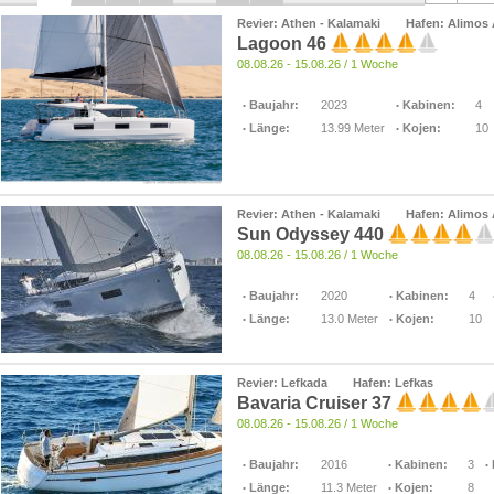
Revier: Athen - Kalamaki
Hafen: Alimos
Lagoon 46
08.08.26 - 15.08.26 / 1 Woche
Baujahr:
2023
Kabinen:
4
Länge:
13.99 Meter
Kojen:
10
Revier: Athen - Kalamaki
Hafen: Alimos
Sun Odyssey 440
08.08.26 - 15.08.26 / 1 Woche
Baujahr:
2020
Kabinen:
4
Länge:
13.0 Meter
Kojen:
10
Revier: Lefkada
Hafen: Lefkas
Bavaria Cruiser 37
08.08.26 - 15.08.26 / 1 Woche
Baujahr:
2016
Kabinen:
3
Länge:
11.3 Meter
Kojen:
8