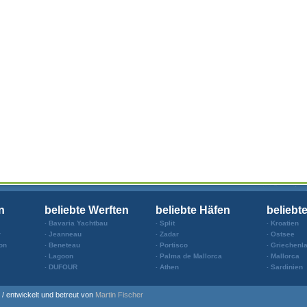
n
beliebte Werften
beliebte Häfen
beliebt
Bavaria Yachtbau
Split
Kroatien
r
Jeanneau
Zadar
Ostsee
on
Beneteau
Portisco
Griechenl
Lagoon
Palma de Mallorca
Mallorca
DUFOUR
Athen
Sardinien
 / entwickelt und betreut von
Martin Fischer