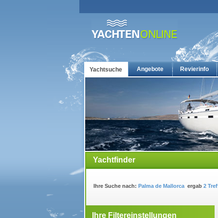
Angebote
Revierinfo
Yachtsuche
Yachtcharter: Die günstigsten Charteryachten auf yacht
Yachtfinder
Ihre Suche nach:
Palma de Mallorca
ergab
2 Tref
Ihre Filtereinstellungen