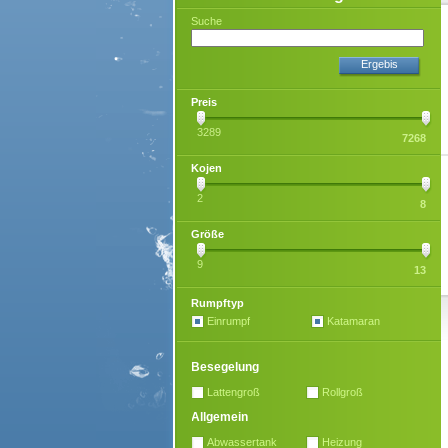
Suche
Ergebis
Preis
3289
7268
Kojen
2
8
Größe
9
13
Rumpftyp
Einrumpf
Katamaran
Besegelung
Lattengroß
Rollgroß
Allgemein
Abwassertank
Heizung