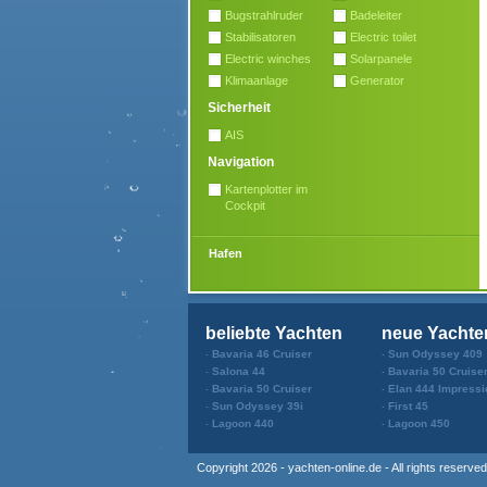
Bugstrahlruder
Badeleiter
Stabilisatoren
Electric toilet
Electric winches
Solarpanele
Klimaanlage
Generator
Sicherheit
AIS
Navigation
Kartenplotter im
Cockpit
Hafen
beliebte Yachten
neue Yachte
Bavaria 46 Cruiser
Sun Odyssey 409
Salona 44
Bavaria 50 Cruise
Bavaria 50 Cruiser
Elan 444 Impressi
Sun Odyssey 39i
First 45
Lagoon 440
Lagoon 450
Copyright 2026 - yachten-online.de - All rights reserved