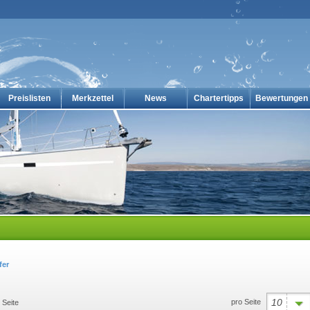
Preislisten
Merkzettel
News
Chartertipps
Bewertungen
en-online
fer
10
pro Seite
Seite