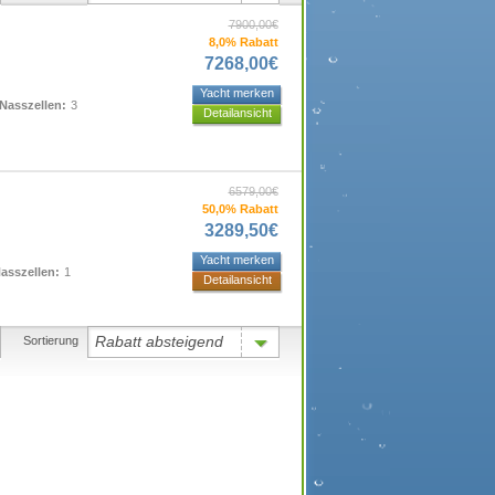
7900,00€
8,0% Rabatt
7268,00€
Yacht merken
Nasszellen:
3
Detailansicht
6579,00€
50,0% Rabatt
3289,50€
Yacht merken
asszellen:
1
Detailansicht
Rabatt absteigend
Sortierung