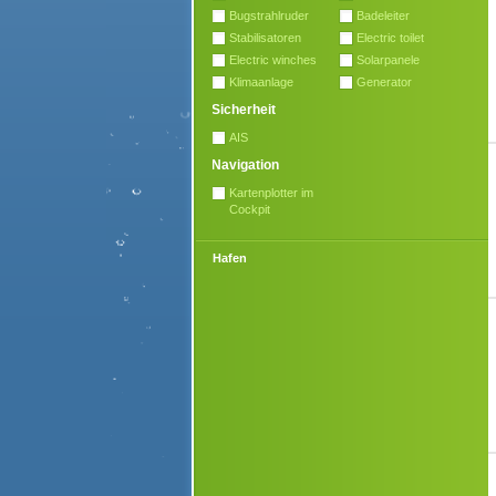
Bugstrahlruder
Badeleiter
Stabilisatoren
Electric toilet
Electric winches
Solarpanele
Klimaanlage
Generator
Sicherheit
AIS
Navigation
Kartenplotter im
Cockpit
Hafen