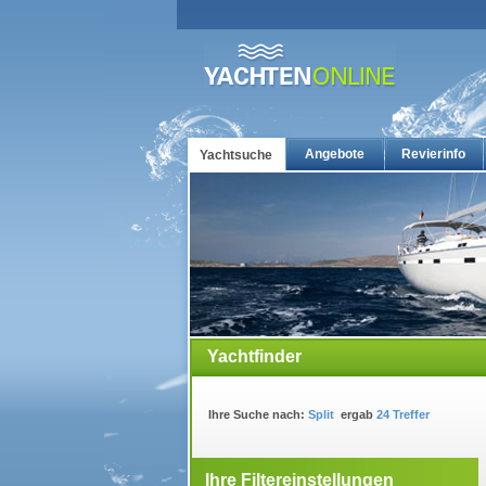
Angebote
Revierinfo
Yachtsuche
Yachtcharter: Die günstigsten Charteryachten auf yacht
Yachtfinder
Ihre Suche nach:
Split
ergab
24 Treffer
Ihre Filtereinstellungen