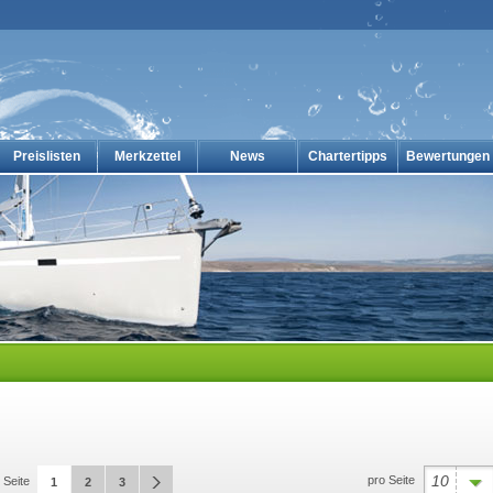
Preislisten
Merkzettel
News
Chartertipps
Bewertungen
en-online
10
pro Seite
Seite
1
2
3