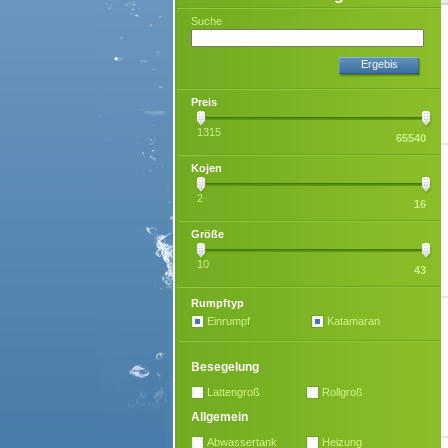
Suche
Ergebis
Preis
1315
65540
Kojen
2
16
Größe
10
43
Rumpftyp
Einrumpf
Katamaran
Besegelung
Lattengroß
Rollgroß
Allgemein
Abwassertank
Heizung