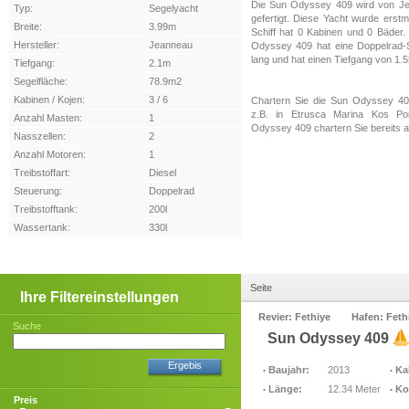
Die Sun Odyssey 409 wird von Je
Typ:
Segelyacht
gefertigt. Diese Yacht wurde erst
Breite:
3.99m
Schiff hat 0 Kabinen und 0 Bäder
Hersteller:
Jeanneau
Odyssey 409 hat eine Doppelrad-S
lang und hat einen Tiefgang von 1.
Tiefgang:
2.1m
Segelfläche:
78.9m2
Kabinen / Kojen:
3 / 6
Chartern Sie die Sun Odyssey 409
z.B. in Etrusca Marina Kos Por
Anzahl Masten:
1
Odyssey 409 chartern Sie bereits 
Nasszellen:
2
Anzahl Motoren:
1
Treibstoffart:
Diesel
Steuerung:
Doppelrad
Treibstofftank:
200l
Wassertank:
330l
Seite
Ihre Filtereinstellungen
Revier: Fethiye
Hafen: Feth
Suche
Sun Odyssey 409
Ergebis
Baujahr:
2013
Ka
Länge:
12.34 Meter
Ko
Preis