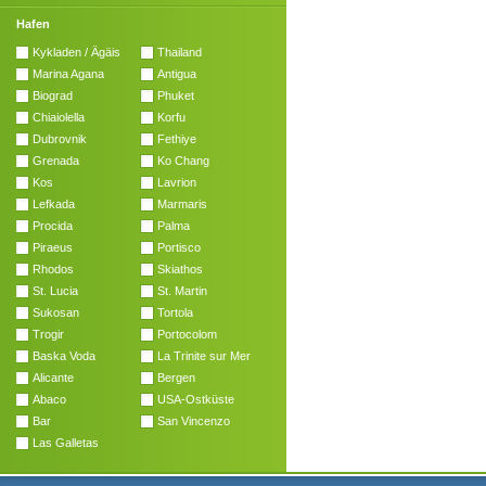
Hafen
Kykladen / Ägäis
Thailand
Marina Agana
Antigua
Biograd
Phuket
Chiaiolella
Korfu
Dubrovnik
Fethiye
Grenada
Ko Chang
Kos
Lavrion
Lefkada
Marmaris
Procida
Palma
Piraeus
Portisco
Rhodos
Skiathos
St. Lucia
St. Martin
Sukosan
Tortola
Trogir
Portocolom
Baska Voda
La Trinite sur Mer
Alicante
Bergen
Abaco
USA-Ostküste
Bar
San Vincenzo
Las Galletas