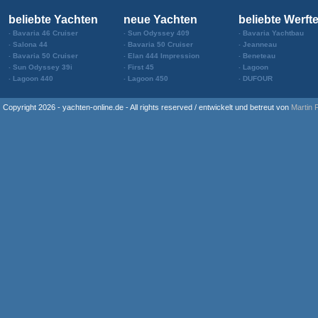
beliebte Yachten
neue Yachten
beliebte Werft
Bavaria 46 Cruiser
Sun Odyssey 409
Bavaria Yachtbau
Salona 44
Bavaria 50 Cruiser
Jeanneau
Bavaria 50 Cruiser
Elan 444 Impression
Beneteau
Sun Odyssey 39i
First 45
Lagoon
Lagoon 440
Lagoon 450
DUFOUR
Copyright 2026 - yachten-online.de - All rights reserved / entwickelt und betreut von
Martin 