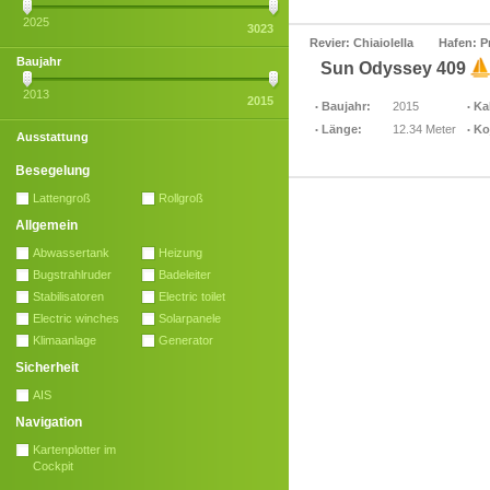
2025
3023
Revier: Chiaiolella
Hafen: P
Baujahr
Sun Odyssey 409
2013
2015
Baujahr:
2015
Ka
Länge:
12.34 Meter
Ko
Ausstattung
Besegelung
Lattengroß
Rollgroß
Allgemein
Abwassertank
Heizung
Bugstrahlruder
Badeleiter
Stabilisatoren
Electric toilet
Electric winches
Solarpanele
Klimaanlage
Generator
Sicherheit
AIS
Navigation
Kartenplotter im
Cockpit