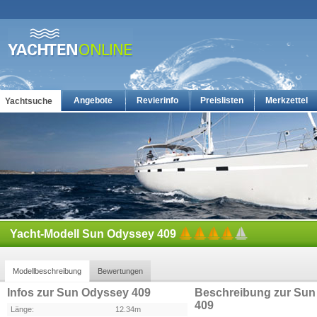
Angebote
Revierinfo
Preislisten
Merkzettel
Yachtsuche
Yachtcharter: Die günstigsten Charteryachten auf yachten-online
Yacht-Modell Sun Odyssey 409
Modellbeschreibung
Bewertungen
Infos zur Sun Odyssey 409
Beschreibung zur Sun
409
Länge:
12.34m