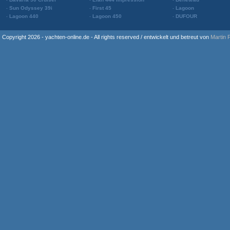
Sun Odyssey 39i
First 45
Lagoon
Lagoon 440
Lagoon 450
DUFOUR
Copyright 2026 - yachten-online.de - All rights reserved / entwickelt und betreut von
Martin 