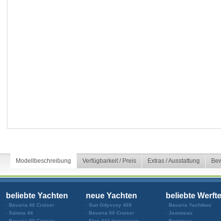
Modellbeschreibung
Verfügbarkeit / Preis
Extras / Ausstattung
Bew
beliebte Yachten
neue Yachten
beliebte Werft
Bavaria 46 Cruiser
Sun Odyssey 409
Bavaria Yachtbau
Salona 44
Bavaria 50 Cruiser
Jeanneau
Bavaria 50 Cruiser
Elan 444 Impression
Beneteau