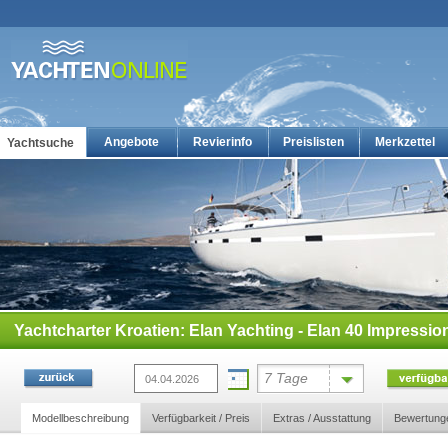
Angebote
Revierinfo
Preislisten
Merkzettel
Yachtsuche
Yachtcharter: Die günstigsten Charteryachten auf yachten-online
Yachtcharter Kroatien: Elan Yachting - Elan 40 Impressio
7 Tage
Modellbeschreibung
Verfügbarkeit / Preis
Extras / Ausstattung
Bewertung