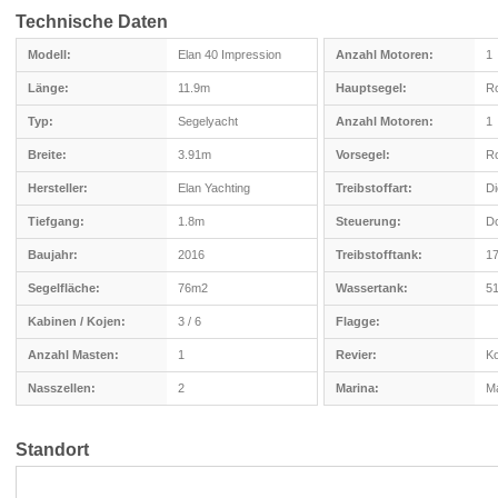
Technische Daten
Modell:
Elan 40 Impression
Anzahl Motoren:
1
Länge:
11.9m
Hauptsegel:
Ro
Typ:
Segelyacht
Anzahl Motoren:
1
Breite:
3.91m
Vorsegel:
Ro
Hersteller:
Elan Yachting
Treibstoffart:
Di
Tiefgang:
1.8m
Steuerung:
Do
Baujahr:
2016
Treibstofftank:
17
Segelfläche:
76m2
Wassertank:
51
Kabinen / Kojen:
3 / 6
Flagge:
Anzahl Masten:
1
Revier:
Ko
Nasszellen:
2
Marina:
Ma
Standort