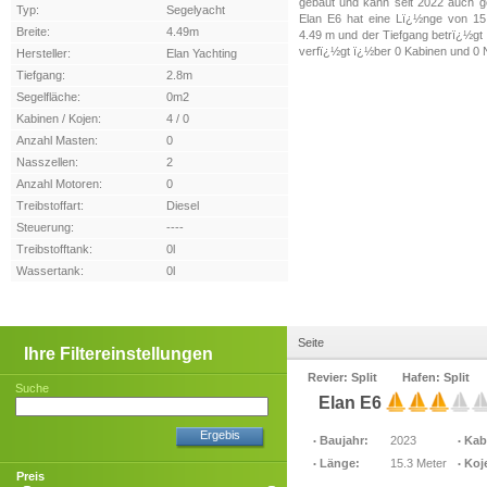
gebaut und kann seit 2022 auch g
Typ:
Segelyacht
Elan E6 hat eine Lï¿½nge von 15.
Breite:
4.49m
4.49 m und der Tiefgang betrï¿½gt 
verfï¿½gt ï¿½ber 0 Kabinen und 0 
Hersteller:
Elan Yachting
Tiefgang:
2.8m
Segelfläche:
0m2
Kabinen / Kojen:
4 / 0
Anzahl Masten:
0
Nasszellen:
2
Anzahl Motoren:
0
Treibstoffart:
Diesel
Steuerung:
----
Treibstofftank:
0l
Wassertank:
0l
Seite
Ihre Filtereinstellungen
Revier: Split
Hafen: Split
Suche
Elan E6
Ergebis
Baujahr:
2023
Kab
Länge:
15.3 Meter
Koj
Preis