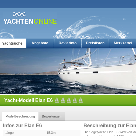
Angebote
Revierinfo
Preislisten
Merkzettel
Yachtsuche
Yachtcharter: Die günstigsten Charteryachten auf yachten-online
Yacht-Modell Elan E6
Modellbeschreibung
Bewertungen
Infos zur Elan E6
Beschreibung zur Elan
Die Segelyacht Elan E6 wird von de
Länge:
15.3m