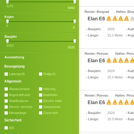
3141
5082
Revier: Biograd
Hafen: Bio
Kojen
Elan E6
6
8
Baujahr:
2025
Kab
Länge:
15.3 Meter
Koj
Baujahr
2023
2025
Revier: Pirovac
Hafen: Piro
Ausstattung
Elan E6
Besegelung
Baujahr:
2024
Kab
Lattengroß
Rollgroß
Länge:
15.3 Meter
Koj
Allgemein
Abwassertank
Heizung
Bugstrahlruder
Badeleiter
Revier: Pirovac
Hafen: Piro
Stabilisatoren
Electric toilet
Elan E6
Electric winches
Solarpanele
Klimaanlage
Generator
Baujahr:
2024
Kab
Länge:
15.3 Meter
Koj
Sicherheit
AIS