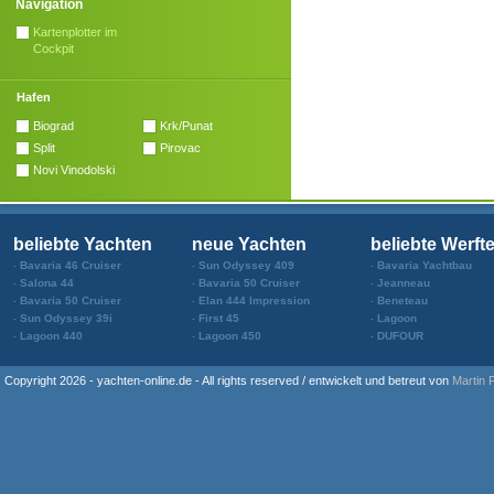
Navigation
Kartenplotter im
Cockpit
Hafen
Biograd
Krk/Punat
Split
Pirovac
Novi Vinodolski
beliebte Yachten
neue Yachten
beliebte Werft
Bavaria 46 Cruiser
Sun Odyssey 409
Bavaria Yachtbau
Salona 44
Bavaria 50 Cruiser
Jeanneau
Bavaria 50 Cruiser
Elan 444 Impression
Beneteau
Sun Odyssey 39i
First 45
Lagoon
Lagoon 440
Lagoon 450
DUFOUR
Copyright 2026 - yachten-online.de - All rights reserved / entwickelt und betreut von
Martin 