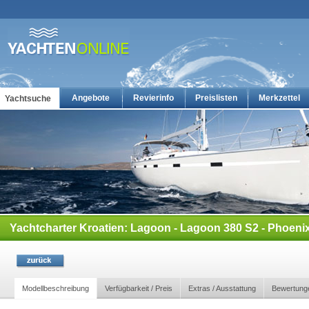
Angebote
Revierinfo
Preislisten
Merkzettel
Yachtsuche
Yachtcharter: Die günstigsten Charteryachten auf yachten-online
Yachtcharter Kroatien: Lagoon - Lagoon 380 S2 - Phoenix
Modellbeschreibung
Verfügbarkeit / Preis
Extras / Ausstattung
Bewertung