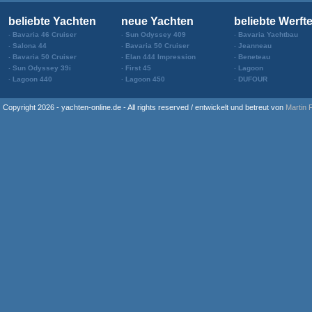
beliebte Yachten
neue Yachten
beliebte Werft
Bavaria 46 Cruiser
Sun Odyssey 409
Bavaria Yachtbau
Salona 44
Bavaria 50 Cruiser
Jeanneau
Bavaria 50 Cruiser
Elan 444 Impression
Beneteau
Sun Odyssey 39i
First 45
Lagoon
Lagoon 440
Lagoon 450
DUFOUR
Copyright 2026 - yachten-online.de - All rights reserved / entwickelt und betreut von
Martin 