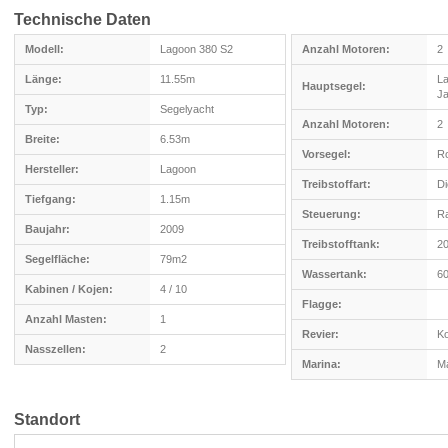
Technische Daten
Modell:
Lagoon 380 S2
Anzahl Motoren:
2
Länge:
11.55m
La
Hauptsegel:
J
Typ:
Segelyacht
Anzahl Motoren:
2
Breite:
6.53m
Vorsegel:
Ro
Hersteller:
Lagoon
Treibstoffart:
Di
Tiefgang:
1.15m
Steuerung:
R
Baujahr:
2009
Treibstofftank:
20
Segelfläche:
79m2
Wassertank:
60
Kabinen / Kojen:
4 / 10
Flagge:
Anzahl Masten:
1
Revier:
Ko
Nasszellen:
2
Marina:
Ma
Standort