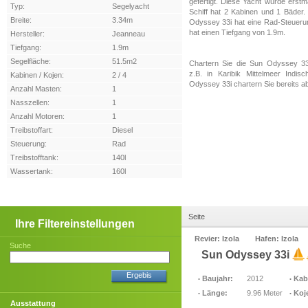
gefertigt. Diese Yacht wurde erst
Typ:
Segelyacht
Schiff hat 2 Kabinen und 1 Bäder
Breite:
3.34m
Odyssey 33i hat eine Rad-Steuerun
hat einen Tiefgang von 1.9m.
Hersteller:
Jeanneau
Tiefgang:
1.9m
Segelfläche:
51.5m2
Chartern Sie die Sun Odyssey 33i
z.B. in Karibik Mittelmeer Indi
Kabinen / Kojen:
2 / 4
Odyssey 33i chartern Sie bereits a
Anzahl Masten:
1
Nasszellen:
1
Anzahl Motoren:
1
Treibstoffart:
Diesel
Steuerung:
Rad
Treibstofftank:
140l
Wassertank:
160l
Seite
Ihre Filtereinstellungen
Revier: Izola
Hafen: Izola
Suche
Sun Odyssey 33i
Ergebis
Baujahr:
2012
Kab
Länge:
9.96 Meter
Koj
Ausstattung