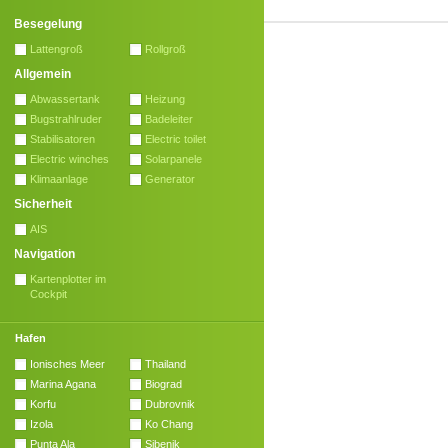
Besegelung
Lattengroß
Rollgroß
Allgemein
Abwassertank
Heizung
Bugstrahlruder
Badeleiter
Stabilisatoren
Electric toilet
Electric winches
Solarpanele
Klimaanlage
Generator
Sicherheit
AIS
Navigation
Kartenplotter im
Cockpit
Hafen
Ionisches Meer
Thailand
Marina Agana
Biograd
Korfu
Dubrovnik
Izola
Ko Chang
Punta Ala
Sibenik