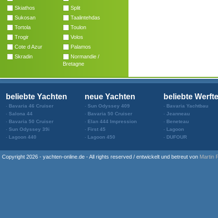
Skiathos
Split
Sukosan
Taalintehdas
Tortola
Toulon
Trogir
Volos
Cote d Azur
Palamos
Skradin
Normandie /
Bretagne
beliebte Yachten
neue Yachten
beliebte Werft
Bavaria 46 Cruiser
Sun Odyssey 409
Bavaria Yachtbau
Salona 44
Bavaria 50 Cruiser
Jeanneau
Bavaria 50 Cruiser
Elan 444 Impression
Beneteau
Sun Odyssey 39i
First 45
Lagoon
Lagoon 440
Lagoon 450
DUFOUR
Copyright 2026 - yachten-online.de - All rights reserved / entwickelt und betreut von
Martin 