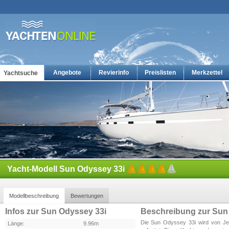
Angebote
Revierinfo
Preislisten
Merkzettel
Yachtsuche
Yachtcharter: Die günstigsten Charteryachten auf yachten-online
Yacht-Modell Sun Odyssey 33i
Modellbeschreibung
Bewertungen
Infos zur Sun Odyssey 33i
Beschreibung zur Sun
Die Sun Odyssey 33i wird von Je
Länge:
9.96m