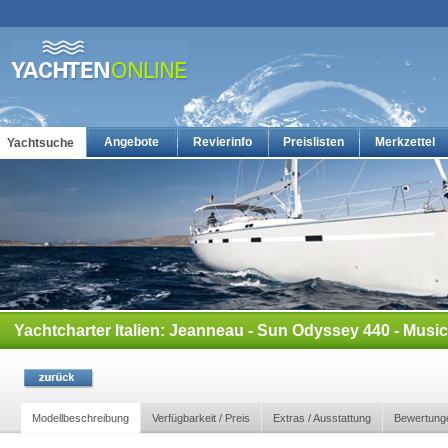
Angebote
Revierinfo
Preislisten
Merkzettel
Yachtsuche
Yachtcharter: Die günstigsten Charteryachten auf yachten-online
Yachtcharter Italien: Jeanneau - Sun Odyssey 440 - Music
Modellbeschreibung
Verfügbarkeit / Preis
Extras / Ausstattung
Bewertung