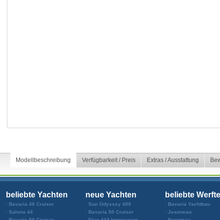
Modellbeschreibung
Verfügbarkeit / Preis
Extras / Ausstattung
Bew
beliebte Yachten
neue Yachten
beliebte Werft
Bavaria 46 Cruiser
Sun Odyssey 409
Bavaria Yachtbau
Salona 44
Bavaria 50 Cruiser
Jeanneau
Bavaria 50 Cruiser
Elan 444 Impression
Beneteau