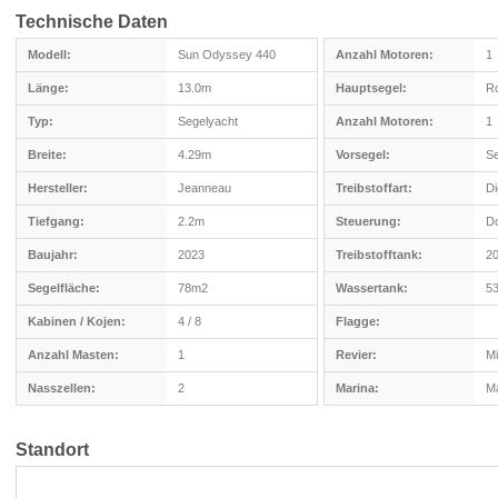
Technische Daten
Modell:
Sun Odyssey 440
Anzahl Motoren:
1
Länge:
13.0m
Hauptsegel:
Ro
Typ:
Segelyacht
Anzahl Motoren:
1
Breite:
4.29m
Vorsegel:
Se
Hersteller:
Jeanneau
Treibstoffart:
Di
Tiefgang:
2.2m
Steuerung:
Do
Baujahr:
2023
Treibstofftank:
20
Segelfläche:
78m2
Wassertank:
53
Kabinen / Kojen:
4 / 8
Flagge:
Anzahl Masten:
1
Revier:
Mi
Nasszellen:
2
Marina:
Ma
Standort