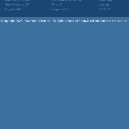
Sun Odyssey 39i
First 45
Lagoon
Lagoon 440
Lagoon 450
DUFOUR
Copyright 2026 - yachten-online.de - All rights reserved / entwickelt und betreut von
Martin 