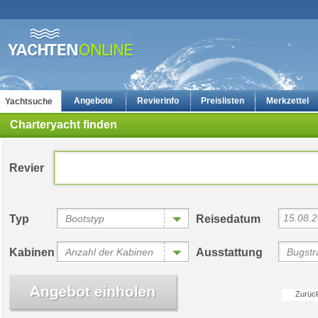
Angebote
Revierinfo
Preislisten
Merkzettel
Yachtsuche
Charteryacht finden
Revier
15.08.
Typ
Bootstyp
Reisedatum
Yachtcharter: Die günstigsten Charteryachten auf yachten-online
Bewertungen
Kabinen
Anzahl der Kabinen
Ausstattung
Bugstra
Zurüc