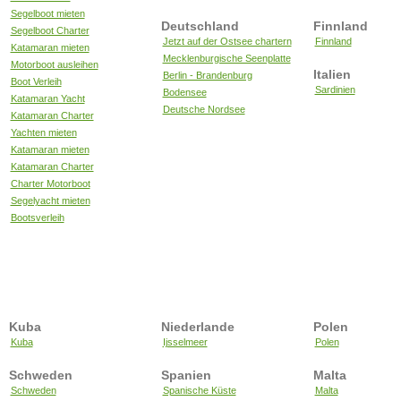
Segelboot mieten
Deutschland
Finnland
Segelboot Charter
Jetzt auf der Ostsee chartern
Finnland
Katamaran mieten
Mecklenburgische Seenplatte
Motorboot ausleihen
Italien
Berlin - Brandenburg
Boot Verleih
Sardinien
Bodensee
Katamaran Yacht
Deutsche Nordsee
Katamaran Charter
Yachten mieten
Katamaran mieten
Katamaran Charter
Charter Motorboot
Segelyacht mieten
Bootsverleih
Kuba
Niederlande
Polen
Kuba
Ijsselmeer
Polen
Schweden
Spanien
Malta
Schweden
Spanische Küste
Malta