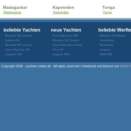
Madagaskar
Kapverden
Tonga
Madagaskar
Kapverden
Tonga
beliebte Yachten
neue Yachten
beliebte Werft
Bavaria 46 Cruiser
Sun Odyssey 409
Bavaria Yachtbau
Salona 44
Bavaria 50 Cruiser
Jeanneau
Bavaria 50 Cruiser
Elan 444 Impression
Beneteau
Sun Odyssey 39i
First 45
Lagoon
Lagoon 440
Lagoon 450
DUFOUR
Copyright 2026 - yachten-online.de - All rights reserved / entwickelt und betreut von
Martin 