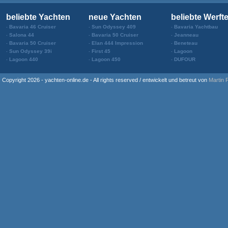
beliebte Yachten
neue Yachten
beliebte Werft
Bavaria 46 Cruiser
Sun Odyssey 409
Bavaria Yachtbau
Salona 44
Bavaria 50 Cruiser
Jeanneau
Bavaria 50 Cruiser
Elan 444 Impression
Beneteau
Sun Odyssey 39i
First 45
Lagoon
Lagoon 440
Lagoon 450
DUFOUR
Copyright 2026 - yachten-online.de - All rights reserved / entwickelt und betreut von
Martin 