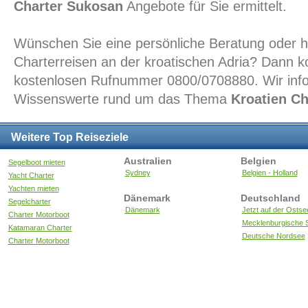
Charter Sukosan
Angebote für Sie ermittelt.
Wünschen Sie eine persönliche Beratung oder h
Charterreisen an der kroatischen Adria? Dann ko
kostenlosen Rufnummer 0800/0708880. Wir infor
Wissenswerte rund um das Thema
Kroatien C
Weitere Top Reiseziele
Australien
Belgien
Segelboot mieten
Sydney
Belgien - Holland
Yacht Charter
Yachten mieten
Dänemark
Deutschland
Segelcharter
Dänemark
Jetzt auf der Ostse
Charter Motorboot
Mecklenburgische S
Katamaran Charter
Deutsche Nordsee
Charter Motorboot