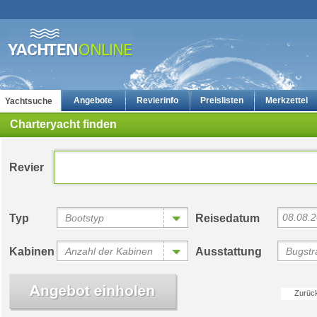
Angebote
Revierinfo
Preislisten
Merkzettel
Yachtsuche
Charteryacht finden
Revier
08.08.
Typ
Bootstyp
Reisedatum
Yachtcharter: Die günstigsten Charteryachten auf yachten-online
Bewertungen
Kabinen
Anzahl der Kabinen
Ausstattung
Bugstra
Zurüc