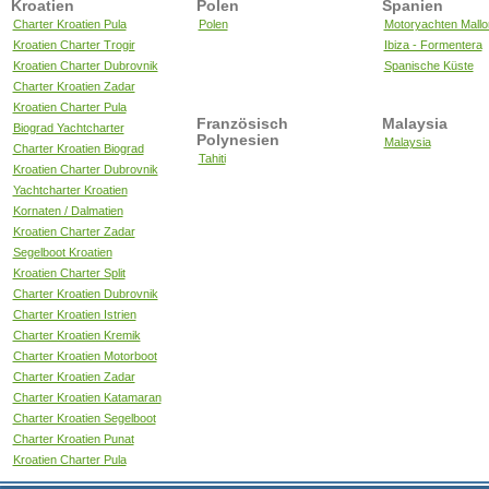
Kroatien
Polen
Spanien
Charter Kroatien Pula
Polen
Motoryachten Mallo
Kroatien Charter Trogir
Ibiza - Formentera
Kroatien Charter Dubrovnik
Spanische Küste
Charter Kroatien Zadar
Kroatien Charter Pula
Französisch
Malaysia
Biograd Yachtcharter
Polynesien
Malaysia
Charter Kroatien Biograd
Tahiti
Kroatien Charter Dubrovnik
Yachtcharter Kroatien
Kornaten / Dalmatien
Kroatien Charter Zadar
Segelboot Kroatien
Kroatien Charter Split
Charter Kroatien Dubrovnik
Charter Kroatien Istrien
Charter Kroatien Kremik
Charter Kroatien Motorboot
Charter Kroatien Zadar
Charter Kroatien Katamaran
Charter Kroatien Segelboot
Charter Kroatien Punat
Kroatien Charter Pula