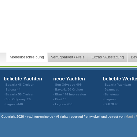
Modellbeschreibung
Verfügbarkeit / Preis
Extras / Ausstattung
Bew
beliebte Yachten
neue Yachten
beliebte Werft
Bavaria 46 Cruiser
Sun Odyssey 409
Bavaria Yachtbau
Salona 44
Bavaria 50 Cruiser
Jeanneau
Bavaria 50 Cruiser
Elan 444 Impression
Beneteau
Sun Odyssey 39i
First 45
Lagoon
Lagoon 440
Lagoon 450
DUFOUR
Copyright 2026 - yachten-online.de - All rights reserved / entwickelt und betreut von
Martin 