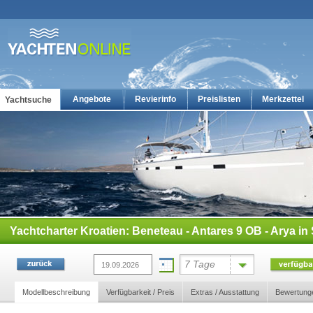
Angebote
Revierinfo
Preislisten
Merkzettel
Yachtsuche
Yachtcharter: Die günstigsten Charteryachten auf yachten-online
Yachtcharter Kroatien: Beneteau - Antares 9 OB - Arya in S
7 Tage
Modellbeschreibung
Verfügbarkeit / Preis
Extras / Ausstattung
Bewertung