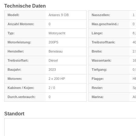
Technische Daten
Modell:
Antares 9 OB
Nasszellen:
1
Anzahl Motoren:
0
Max.geschwind.:
0
Typ:
Motoryacht
Länge:
8
Motorleistung:
200PS
Treibstofftank:
40
Hersteller:
Beneteau
Breite:
2
Treibstoffart:
Diesel
Wassertank:
16
Baujahr:
2023
Tiefgang:
0
Motoren:
2 x 200 HP
Flagge:
H
Kabinen / Kojen:
2 / 0
Revier:
Sp
Durch.verbrauch:
0
Marina:
AC
Standort