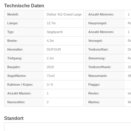
Technische Daten
Modell:
Dufour 412 Grand Large
Anzahl Motoren:
1
Länge:
12.7m
Hauptsegel:
Ro
Typ:
Segelyacht
Anzahl Motoren:
1
Breite:
4.2m
Vorsegel:
Ro
Hersteller:
DUFOUR
Treibstoffart:
Di
Tiefgang:
2.1m
Steuerung:
R
Baujahr:
2019
Treibstofftank:
20
Segelfläche:
71m2
Wassertank:
38
Kabinen / Kojen:
3 / 6
Flagge:
Anzahl Masten:
1
Revier:
Is
Nasszellen:
2
Marina:
Ma
Standort