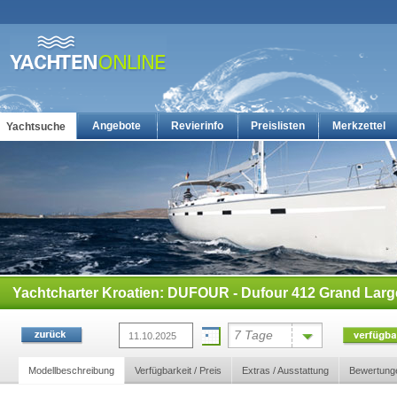
Angebote
Revierinfo
Preislisten
Merkzettel
Yachtsuche
Yachtcharter: Die günstigsten Charteryachten auf yachten-online
Yachtcharter Kroatien: DUFOUR - Dufour 412 Grand Large 
7 Tage
Modellbeschreibung
Verfügbarkeit / Preis
Extras / Ausstattung
Bewertung