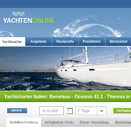
Angebote
Revierinfo
Preislisten
Merkzettel
Yachtsuche
Yachtcharter: Die günstigsten Charteryachten auf yachten-online
Yachtcharter Italien: Beneteau - Oceanis 41.1 - Theresa in 
7 Tage
Modellbeschreibung
Verfügbarkeit / Preis
Extras / Ausstattung
Bewertung