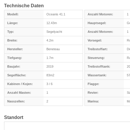
Technische Daten
Modell:
Oceanis 41.1
Anzahl Motoren:
1
Länge:
12.43m
Hauptsegel:
G
Typ:
Segelyacht
Anzahl Motoren:
1
Breite:
4.2m
Vorsegel:
Ro
Hersteller:
Beneteau
Treibstoffart:
Di
Tiefgang:
1.7m
Steuerung:
R
Baujahr:
2019
Treibstofftank:
20
Segelfläche:
83m2
Wassertank:
57
Kabinen / Kojen:
3 / 6
Flagge:
Anzahl Masten:
1
Revier:
Si
Nasszellen:
2
Marina:
Ma
Standort