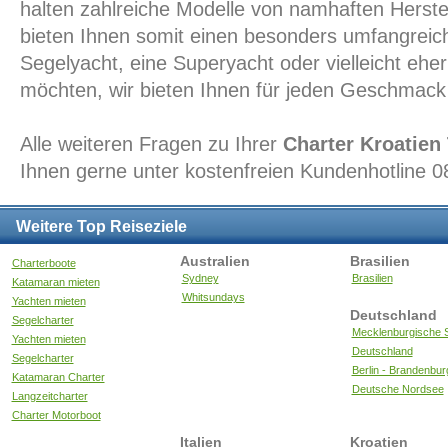
halten zahlreiche Modelle von namhaften Herstel
bieten Ihnen somit einen besonders umfangreich
Segelyacht, eine Superyacht oder vielleicht ehe
möchten, wir bieten Ihnen für jeden Geschmack 
Alle weiteren Fragen zu Ihrer
Charter Kroatien 
Ihnen gerne unter kostenfreien Kundenhotline 
Weitere Top Reiseziele
Australien
Brasilien
Charterboote
Sydney
Brasilien
Katamaran mieten
Whitsundays
Yachten mieten
Deutschland
Segelcharter
Mecklenburgische S
Yachten mieten
Deutschland
Segelcharter
Berlin - Brandenbur
Katamaran Charter
Deutsche Nordsee
Langzeitcharter
Charter Motorboot
Italien
Kroatien