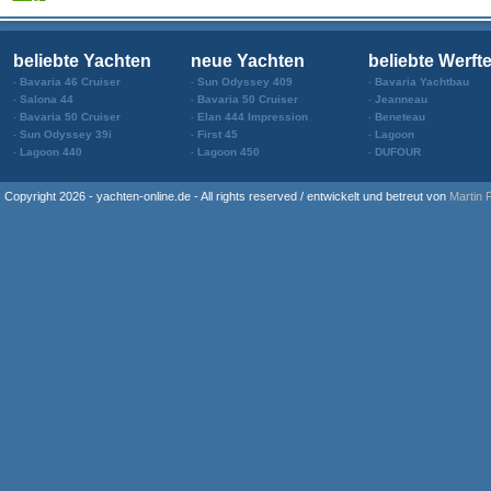
beliebte Yachten
neue Yachten
beliebte Werft
Bavaria 46 Cruiser
Sun Odyssey 409
Bavaria Yachtbau
Salona 44
Bavaria 50 Cruiser
Jeanneau
Bavaria 50 Cruiser
Elan 444 Impression
Beneteau
Sun Odyssey 39i
First 45
Lagoon
Lagoon 440
Lagoon 450
DUFOUR
Copyright 2026 - yachten-online.de - All rights reserved / entwickelt und betreut von
Martin 