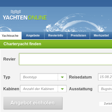
Angebote
Revierinfo
Preislisten
Merkzettel
Yachtsuche
Charteryacht finden
Revier
15.08.
Typ
Bootstyp
Reisedatum
Yachtcharter: Die günstigsten Charteryachten auf yachten-online
Bewertungen
Kabinen
Anzahl der Kabinen
Ausstattung
Bugstra
Zurüc