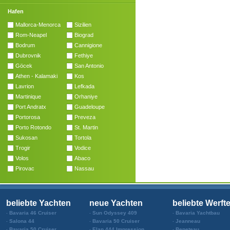
Hafen
Mallorca-Menorca
Sizilien
Rom-Neapel
Biograd
Bodrum
Cannigione
Dubrovnik
Fethiye
Göcek
San Antonio
Athen - Kalamaki
Kos
Lavrion
Lefkada
Martinique
Orhaniye
Port Andratx
Guadeloupe
Portorosa
Preveza
Porto Rotondo
St. Martin
Sukosan
Tortola
Trogir
Vodice
Volos
Abaco
Pirovac
Nassau
beliebte Yachten
neue Yachten
beliebte Werft
Bavaria 46 Cruiser
Sun Odyssey 409
Bavaria Yachtbau
Salona 44
Bavaria 50 Cruiser
Jeanneau
Bavaria 50 Cruiser
Elan 444 Impression
Beneteau