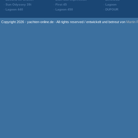
Sun Odyssey 39i
First 45
Lagoon
Lagoon 440
Lagoon 450
DUFOUR
Copyright 2026 - yachten-online.de - All rights reserved / entwickelt und betreut von
Martin 