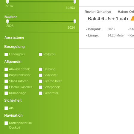
9187
10453
Revier: Orhaniye
Hafen: Or
Baujahr
Bali 4.6 - 5 + 1 cab.
2023
2024
Baujahr:
2023
Ka
Länge:
14.28 Meter
Ko
Ausstattung
Besegelung
Lattengroß
Rollgroß
Allgemein
Abwassertank
Heizung
Bugstrahlruder
Badeleiter
Stabilisatoren
Electric toilet
Electric winches
Solarpanele
Klimaanlage
Generator
Sicherheit
AIS
Navigation
Kartenplotter im
Cockpit