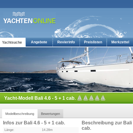
Angebote
Revierinfo
Preislisten
Merkzettel
Yachtsuche
Yachtcharter: Die günstigsten Charteryachten auf yachten-online
Yacht-Modell Bali 4.6 - 5 + 1 cab.
Modellbeschreibung
Bewertungen
Infos zur Bali 4.6 - 5 + 1 cab.
Beschreibung zur Bali 4
cab.
Länge:
14.28m