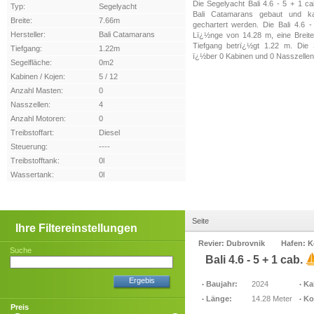
Die Segelyacht Bali 4.6 - 5 + 1 ca
Typ:
Segelyacht
Bali Catamarans gebaut und k
Breite:
7.66m
gechartert werden. Die Bali 4.6 
Hersteller:
Bali Catamarans
Lï¿½nge von 14.28 m, eine Breit
Tiefgang betrï¿½gt 1.22 m. Die 
Tiefgang:
1.22m
ï¿½ber 0 Kabinen und 0 Nasszellen
Segelfläche:
0m2
Kabinen / Kojen:
5 / 12
Anzahl Masten:
0
Nasszellen:
4
Anzahl Motoren:
0
Treibstoffart:
Diesel
Steuerung:
----
Treibstofftank:
0l
Wassertank:
0l
Seite
Ihre Filtereinstellungen
Revier: Dubrovnik
Hafen: 
Suche
Bali 4.6 - 5 + 1 cab.
Ergebis
Baujahr:
2024
Ka
Länge:
14.28 Meter
Ko
Preis