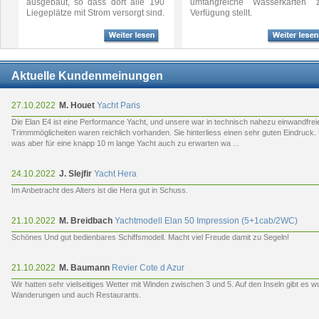
ausgebaut, so dass dort alle 190
umfangreiche Wasserkarten z
Liegeplätze mit Strom versorgt sind.
Verfügung stellt.
Aktuelle Kundenmeinungen
27.10.2022
M. Houet
Yacht Paris
Die Elan E4 ist eine Performance Yacht, und unsere war in technisch nahezu einwandfrei
Trimmmöglicheiten waren reichlich vorhanden. Sie hinterliess einen sehr guten Eindruck
was aber für eine knapp 10 m lange Yacht auch zu erwarten wa ...
24.10.2022
J. Slejfir
Yacht Hera
Im Anbetracht des Alters ist die Hera gut in Schuss.
21.10.2022
M. Breidbach
Yachtmodell Elan 50 Impression (5+1cab/2WC)
Schönes Und gut bedienbares Schiffsmodell. Macht viel Freude damit zu Segeln!
21.10.2022
M. Baumann
Revier Cote d Azur
Wir hatten sehr vielseitiges Wetter mit Winden zwischen 3 und 5. Auf den Inseln gibt es w
Wanderungen und auch Restaurants.