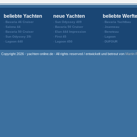
beliebte Yachten
neue Yachten
beliebte Werft
Bavaria 46 Cruiser
Sun Odyssey 409
Bavaria Yachtbau
Salona 44
Bavaria 50 Cruiser
Jeanneau
Bavaria 50 Cruiser
Elan 444 Impression
Beneteau
Sun Odyssey 39i
First 45
Lagoon
Lagoon 440
Lagoon 450
DUFOUR
Copyright 2026 - yachten-online.de - All rights reserved / entwickelt und betreut von
Martin 