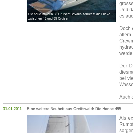
grosse
Und da
Die neue Bavaria 50 Cruiser: Bavaria schliesst die Lücke
es auc
zwischen 45 und 55 Cruiser
Doch d
allem
Crewm
hydra
werde
Der Do
diesma
bei vi
Wasser
Auch d
31.01.2011
Eine weitere Neuheit aus Greifswald: Die Hanse 495
Als er
Rumpf
sorgen