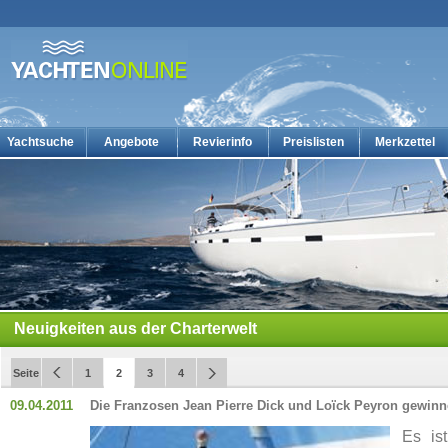
Yachtsuche
Angebote
Revierinfo
Preislisten
Merkzettel
Yachtcharter: Die günstigsten Charteryachten auf yachten-online
Neuigkeiten aus der Charterwelt
Seite
1
2
3
4
09.04.2011
Die Franzosen Jean Pierre Dick und Loïck Peyron gewin
Es is