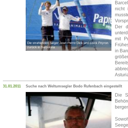
Barcel
nicht
musste
Vorspr
Der d
unter
mit P
Die strahlenden Sieger Jean-Pierre Dick und Loïck Peyron
Frühes
zurück in Barcelona
in Bar
größer
Bereit
abbre
Asturi
31.01.2011
Suche nach Weltumsegler Bodo Rufenbach eingestellt
Die S
Behör
bergen
Sowoh
Seegeb