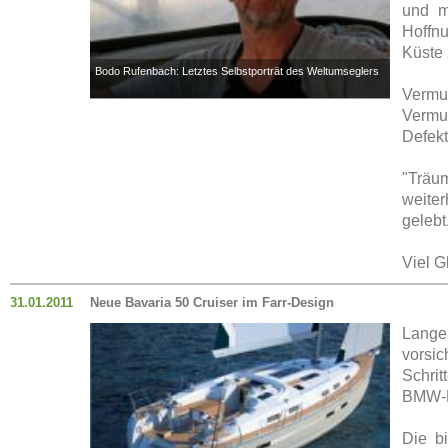
und m
Hoffnu
Küste 
Bodo Rufenbach: Letztes Selbstporträt des Weltumseglers
Vermut
Vermu
Defekt
"Träu
weite
gelebt
Viel G
31.01.2011
Neue Bavaria 50 Cruiser im Farr-Design
Lange
vorsic
Schrit
BMW-F
Die bi