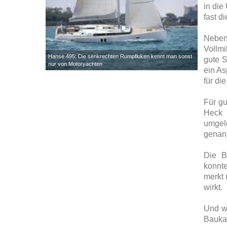
in die
fast d
Neben 
Vollmi
Hanse 495: Die senkrechten Rumpfluken kennt man sonst
gute S
nur von Motoryachten
ein As
für die
Für gu
Heck 
umgel
genann
Die B
konnt
merkt 
wirkt.
Und w
Bauka