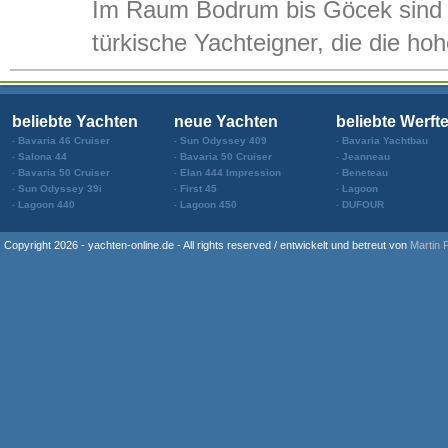
Im Raum Bodrum bis Göcek sind e
türkische Yachteigner, die die h
beliebte Yachten
neue Yachten
beliebte Werft
Bavaria 46 Cruiser
Sun Odyssey 409
Bavaria Yachtbau
Salona 44
Bavaria 50 Cruiser
Jeanneau
Bavaria 50 Cruiser
Elan 444 Impression
Beneteau
Sun Odyssey 39i
First 45
Lagoon
Lagoon 440
Lagoon 450
DUFOUR
Copyright 2026 - yachten-online.de - All rights reserved / entwickelt und betreut von
Martin 