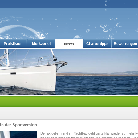
Preislisten
Merkzettel
Chartertipps
Bewertungen
News
en-online
 in der Sportversion
Der aktuelle Trend im Yachtbau geht ganz klar wieder zu mehr P