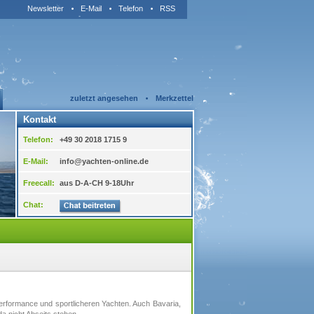
Newsletter
E-Mail
Telefon
RSS
zuletzt angesehen
Merkzettel
Kontakt
Telefon:
+49 30 2018 1715 9
E-Mail:
info@yachten-online.de
Freecall:
aus D-A-CH 9-18Uhr
Chat:
erformance und sportlicheren Yachten. Auch Bavaria,