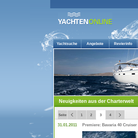
Yachtsuche
Angebote
Revierinfo
Yachtcharter: Die günstigsten Charteryachten auf yacht
Neuigkeiten aus der Charterwelt
Seite
1
2
3
4
31.01.2011
Premiere: Bavaria 40 Cruiser