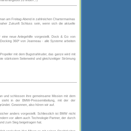
arterangebot zu finden ;-)
man am Freitag-Abend in zahlreichen Chartermarinas
naher Zukunft Schluss sein, wenn sich die aktuelle
 eine neue Anlegehilfe vorgestellt. Dock & Go von
ocking 360º von Jeanneau - alle Systeme arbeiten
-Propeller mit dem Bugstrahlruder, das ganze wird mit
 bie stärkstem Seitenwind und gleichzeitiger Strömung
an und schlossen ihre gemeinsame Mission mit dem
steht in der BMW-Pressemitteilung, mit der der
ründet. Gewonnen, also hören wir auf.
icher anders vorgestellt. Schliesslich ist BMW nicht
ondern vor allem auch Technologie-Partner, der durch
und zum Sieg beigetragen hat.
ch spekuliert: Hat Allison es mit seinen Streitigkeiten