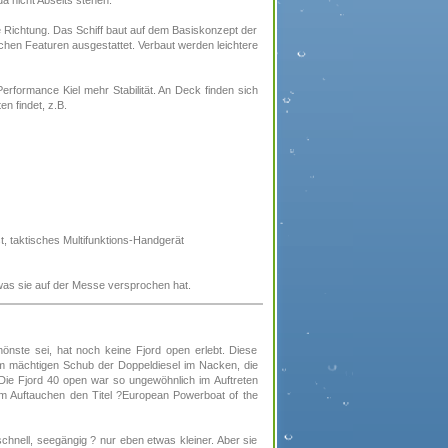
a nicht Abseits stehen.
ese Richtung. Das Schiff baut auf dem Basiskonzept der
tlichen Featuren ausgestattet. Verbaut werden leichtere
erformance Kiel mehr Stabilität. An Deck finden sich
n findet, z.B.
 taktisches Multifunktions-Handgerät
was sie auf der Messe versprochen hat.
hönste sei, hat noch keine Fjord open erlebt. Diese
dem mächtigen Schub der Doppeldiesel im Nacken, die
 Die Fjord 40 open war so ungewöhnlich im Auftreten
em Auftauchen den Titel ?European Powerboat of the
chnell, seegängig ? nur eben etwas kleiner. Aber sie