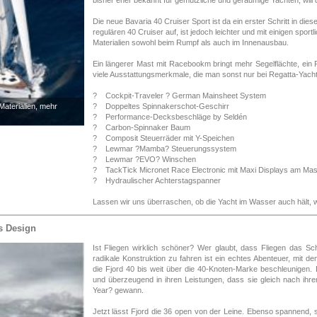
bisher eher bekannt für gemützliche und geräumige Yachten, will d
Die neue Bavaria 40 Cruiser Sport ist da ein erster Schritt in di
regulären 40 Cruiser auf, ist jedoch leichter und mit einigen spor
Materialien sowohl beim Rumpf als auch im Innenausbau.
Ein längerer Mast mit Racebookm bringt mehr Segelflächte, ein P
viele Ausstattungsmerkmale, die man sonst nur bei Regatta-Yachte
? Cockpit-Traveler ? German Mainsheet System
Materialien, mehr
? Doppeltes Spinnakerschot-Geschirr
? Performance-Decksbeschläge by Seldén
? Carbon-Spinnaker Baum
? Composit Steuerräder mit Y-Speichen
? Lewmar ?Mamba? Steuerungssystem
? Lewmar ?EVO? Winschen
? TackTick Micronet Race Electronic mit Maxi Displays am Mast,
? Hydraulischer Achterstagspanner
Lassen wir uns überraschen, ob die Yacht im Wasser auch hält, 
es Design
Ist Fliegen wirklich schöner? Wer glaubt, dass Fliegen das Sc
radikale Konstruktion zu fahren ist ein echtes Abenteuer, mit 
die Fjord 40 bis weit über die 40-Knoten-Marke beschleunigen.
und überzeugend in ihren Leistungen, dass sie gleich nach ihr
Year? gewann.
Jetzt lässt Fjord die 36 open von der Leine. Ebenso spannend, s