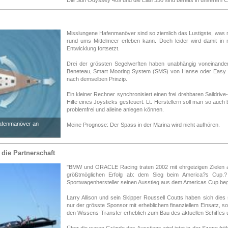
Die Sun Odyssey 409 und die Elan 350 sind bereits in unserem Ch
Misslungene Hafenmanöver sind so ziemlich das Lustigste, was 
rund ums Mittelmeer erleben kann. Doch leider wird damit in 
Entwicklung fortsetzt.
Drei der grössten Segelwerften haben unabhängig voneinander
Beneteau, Smart Mooring System (SMS) von Hanse oder Easy D
nach demselben Prinzip.
Ein kleiner Rechner synchronisiert einen frei drehbaren Saildrive
Hilfe eines Joysticks gesteuert. Lt. Herstellern soll man so auch
problemfrei und alleine anlegen können.
Hafenmanöver an
Meine Prognose: Der Spass in der Marina wird nicht aufhören.
ie Partnerschaft
"BMW und ORACLE Racing traten 2002 mit ehrgeizigen Zielen 
größtmöglichen Erfolg ab: dem Sieg beim America?s Cup.? 
Sportwagenhersteller seinen Ausstieg aus dem Americas Cup beg
Larry Allison und sein Skipper Roussell Coutts haben sich dies s
nur der grösste Sponsor mit erheblichem finanziellem Einsatz, s
den Wissens-Transfer erheblich zum Bau des aktuellen Schiffes 
Über die waren Gründe des Ausstiegs wird jetzt in der Szene fröhli