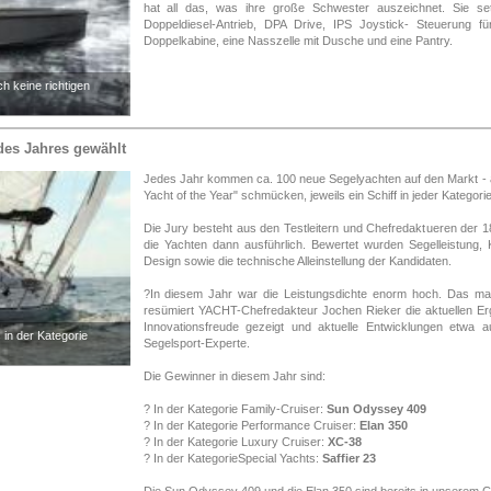
hat all das, was ihre große Schwester auszeichnet. Sie setz
Doppeldiesel-Antrieb, DPA Drive, IPS Joystick- Steuerung 
Doppelkabine, eine Nasszelle mit Dusche und eine Pantry.
ch keine richtigen
des Jahres gewählt
Jedes Jahr kommen ca. 100 neue Segelyachten auf den Markt - a
Yacht of the Year" schmücken, jeweils ein Schiff in jeder Kategorie
Die Jury besteht aus den Testleitern und Chefredaktueren der 1
die Yachten dann ausführlich. Bewertet wurden Segelleistung, K
Design sowie die technische Alleinstellung der Kandidaten.
?In diesem Jahr war die Leistungsdichte enorm hoch. Das ma
resümiert YACHT-Chefredakteur Jochen Rieker die aktuellen Erg
Innovationsfreude gezeigt und aktuelle Entwicklungen etwa
in der Kategorie
Segelsport-Experte.
Die Gewinner in diesem Jahr sind:
? In der Kategorie Family-Cruiser:
Sun Odyssey 409
? In der Kategorie Performance Cruiser:
Elan 350
? In der Kategorie Luxury Cruiser:
XC-38
? In der KategorieSpecial Yachts:
Saffier 23