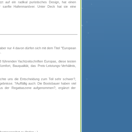
t auf ein radikal puristisches Design, hat einen
für sanfte Hafenmanöver. Unter Deck hat sie eine
ber nur 4 davon dürfen sich mit dem Titel "European
.
8 führenden Yachtzeitschriften Europas, diese testen
omfort, Bauqualität, das Preis-Leistungs-Verhältnis,
chte uns die Entscheidung zum Teil sehr schwer?,
ebnisse. ?Auffällig auch: Die Bootsbauer haben viel
 aus der Regattaszene aufgenommen?, ergänzt der